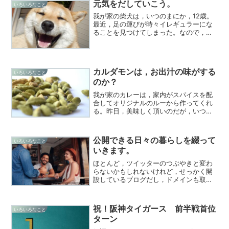
元気をだしていこう。
いろいろなこと
我が家の柴犬は，いつのまにか，12歳。
最近，足の運びが時々イレギュラーにな
ることを見つけてしまった。なので，シ
ニア用買ってみました。
カルダモンは，お出汁の味がする
いろいろなこと
のか？
我が家のカレーは，家内がスパイスを配
合してオリジナルのルーから作ってくれ
る。昨日，美味しく頂いのだが，いつも
とちょっと味が違っていた。なんという
か，お出汁でもいれているのか？お蕎麦
屋さんのカレー？というふうな印象だっ
公開できる日々の暮らしを綴って
いろいろなこと
た。聞いてみると，「カル...
いきます。
ほとんど，ツイッターのつぶやきと変わ
らないかもしれないけれど，せっかく開
設しているブログだし，ドメインも取っ
ているし，活用していきたいと思いま
す。
祝！阪神タイガース 前半戦首位
いろいろなこと
ターン